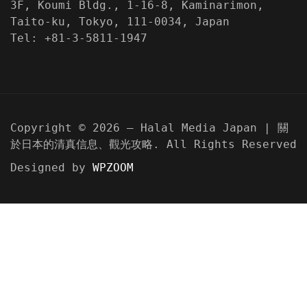
3F, Koumi Bldg., 1-16-8, Kaminarimon,
Taito-ku, Tokyo, 111-0034, Japan
Tel: +81-3-5811-1947
Copyright © 2026 — Halal Media Japan | 關
於日本的清真信息、觀光攻略. All Rights Reserved
Designed by
WPZOOM