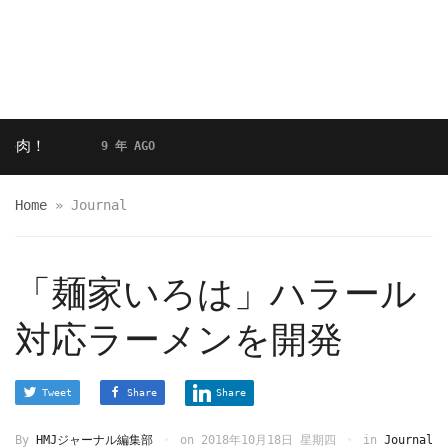
！
9 年 AGO
Home
»
Journal
「麺家いろは」ハラール
対応ラーメンを開発
Tweet
Share
Share
By
HMJジャーナル編集部
on
2018年10月18日 星期四
in
Journal