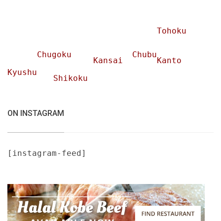
Tohoku
Chugoku
Chubu
Kansai
Kanto
Kyushu
Shikoku
ON INSTAGRAM
[instagram-feed]