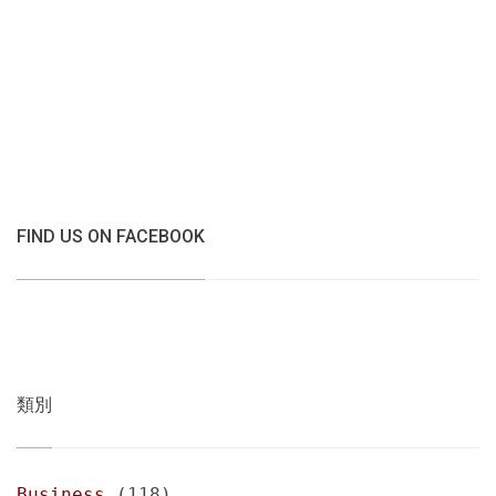
FIND US ON FACEBOOK
類別
Business
(118)