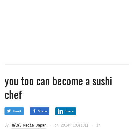
you too can become a sushi
chef
Tweet
Share
Share
By
Halal Media Japan
on
2014年10月13日
in