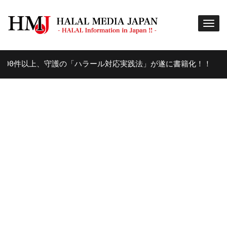
0件以上、守護の「ハラール対応実践法」が遂に書籍化！！
8