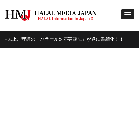
守護の「ハラール対応実践法」が遂に書籍化！！
美
8年 AGO