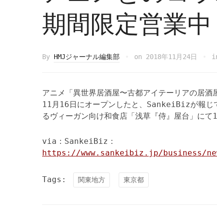
期間限定営業中
By
HMJジャーナル編集部
on
2018年11月24日
アニメ「異世界居酒屋〜古都アイテーリアの居酒
11月16日にオープンしたと、SankeiBizが報じ
るヴィーガン向け和食店「浅草『侍』屋台」にて1
via：SankeiBiz：
https://www.sankeibiz.jp/business/ne
Tags:
関東地方
東京都