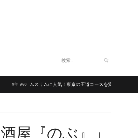
企業情報
法人向けサービス
お客様の声
検
索:
ムスリムに人気！東京の王道コースを満喫！今話題のハラ
年 AGO
居酒屋『のぶ』」