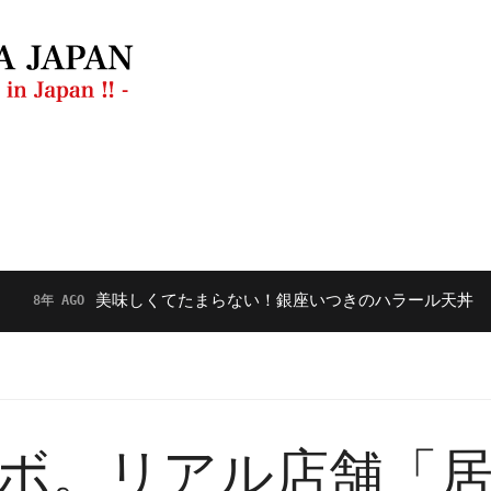
ラン
動画
【毎月開催】フードダイバーシティ勉強会
美味しくてたまらない！銀座いつきのハラール天丼
 AGO
9
ボ。リアル店舗「