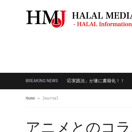
モスク・礼拝場所
観光ガイド
レスト
件以上、守護の「ハラール対応実践法」が遂に書籍化！！
BREAKING NEWS
8年
Home
»
Journal
アニメとのコラ