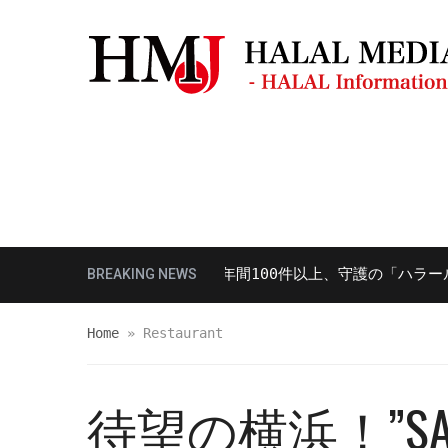
モスク・礼拝場所
観光ガイド
レスト
様性対応における講演を年間100件以上、守護の「ハラール対応実
BREAKING NEWS
Home
»
Restaurant
待望の横浜！”S