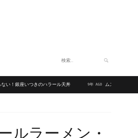
企業情報
法人向けサービス
お客様の声
検
索:
銀座いつきのハラール天丼
ムスリムに人気！東京の
9年 AGO
ハラールラーメン・