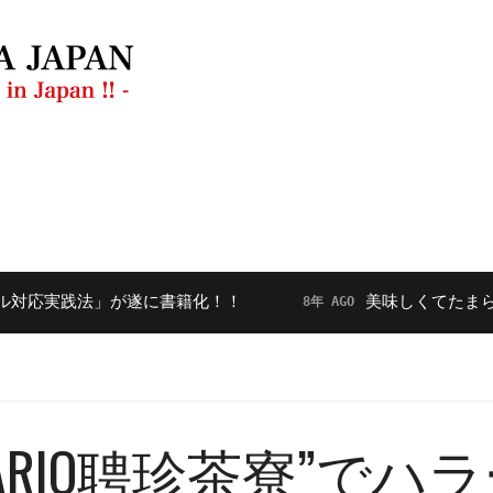
ラン
動画
【毎月開催】フードダイバーシティ勉強会
践法」が遂に書籍化！！
美味しくてたまらない！
8年 AGO
ARIO聘珍茶寮”で