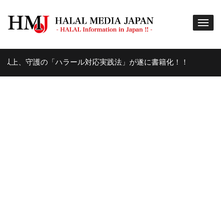
護の「ハラール対応実践法」が遂に書籍化！！
美味
8年 AGO