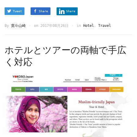
Tweet
Share
Share
By
寛斗山崎
on
2017年08月26日
in
Hotel
,
Travel
ホテルとツアーの両軸で手広
く対応