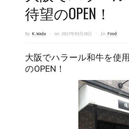
待望のOPEN！
By
K.Wada
on
2017年03月28日
in
Food
大阪でハラール和牛を使
のOPEN！