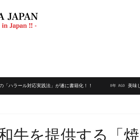
ラン
動画
【毎月開催】フードダイバーシティ勉強会
ラール対応実践法」が遂に書籍化！！
美味しくてた
8年 AGO
和牛を提供する「焼