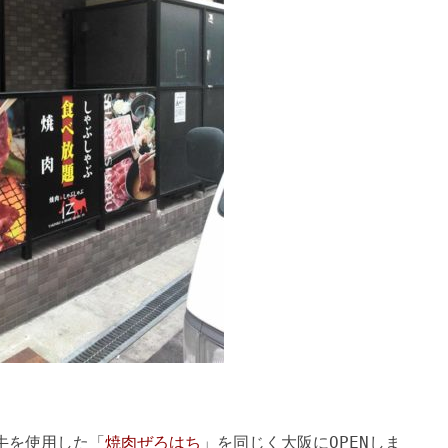
牛を使用した「
焼肉ぜろはち
」を同じく大阪にOPENしま