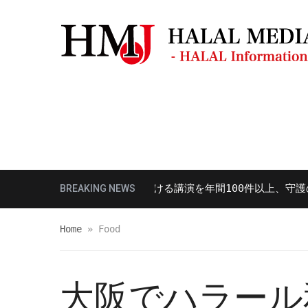
モスク・礼拝場所
観光ガイド
レスト
食の多様性対応における講演を年間100件以上、守護の「ハ
BREAKING NEWS
Home
»
Food
大阪でハラール