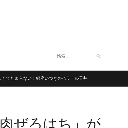
企業情報
法人向けサービス
お客様の声
検
索:
まらない！銀座いつきのハラール天丼
ムスリムに
9年 AGO
肉ぜろはち」が