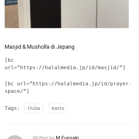
Masjid & Musholla di Jepang
[bc
url=”https://halalmedia.jp/id/masjid/”]
[bc url=”https://halalmedia.jp/id/prayer-
space/”]
Tags:
Chiba
Kanto
Written by
M.Fujisaki