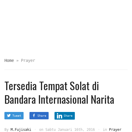
Home
»
Prayer
Tersedia Tempat Solat di
Bandara Internasional Narita
Tweet
Share
Share
By
M.Fujisaki
on
Sabtu Januari 16th, 2016
in
Prayer