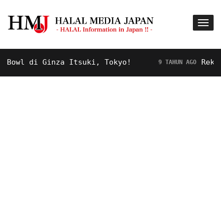
wl di Ginza Itsuki, Tokyo!
Rekomend
9 TAHUN AGO