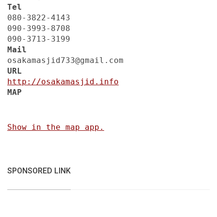
Tel
080-3822-4143
090-3993-8708
090-3713-3199
Mail
osakamasjid733@gmail.com
URL
http://osakamasjid.info
MAP
Show in the map app.
SPONSORED LINK