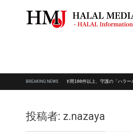
モスク・礼拝場所
観光ガイド
レスト
様性対応における講演を年間100件以上、守護の「ハラール対応
BREAKING NEWS
投稿者:
z.nazaya