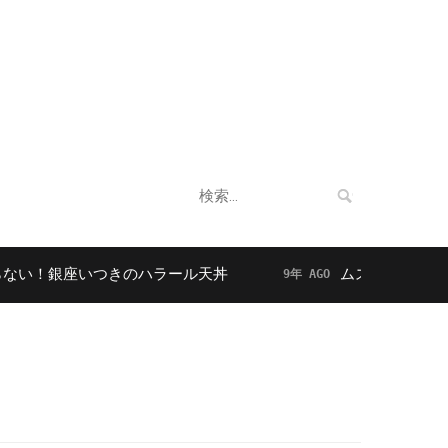
企業情報
法人向けサービス
お客様の声
検
索:
銀座いつきのハラール天丼
ムスリムに人気！東京
9年 AGO