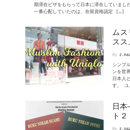
期滞在ビザをもらって日本に滞在していまし
一番心配していたのは、在留資格認定 […]
ムス
スス
By
z.na
シンプ
ンを世
日本人
す。 ユ
日本
ト２
By
z.na