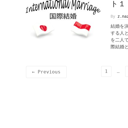
ト１
By
z.na
結婚を
する人
を二人
際結婚と
1
…
← Previous