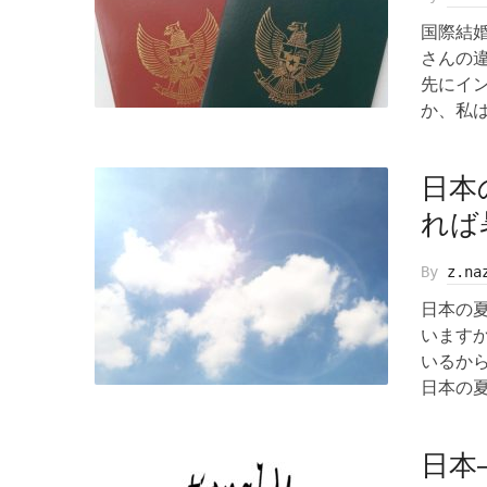
国際結
さんの
先にイ
か、私は
日本
れば
By
z.na
日本の
います
いるか
日本の夏
日本