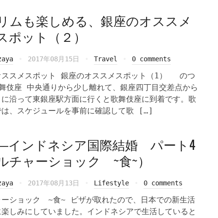
リムも楽しめる、銀座のオススメ
スポット（２）
zaya
2017年08月15日
Travel
0 comments
オススメスポット 銀座のオススメスポット（1） のつ
歌舞伎座 中央通りから少し離れて、銀座四丁目交差点から
りに沿って東銀座駅方面に行くと歌舞伎座に到着です。歌
は、スケジュールを事前に確認して歌 […]
―インドネシア国際結婚 パート4
ルチャーショック ~食~）
zaya
2017年08月13日
Lifestyle
0 comments
ャーショック ~食~ ビザが取れたので、日本での新生活
に楽しみにしていました。インドネシアで生活していると