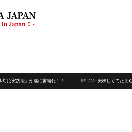
ラン
動画
【毎月開催】フードダイバーシティ勉強会
実践法」が遂に書籍化！！
美味しくてたまらない！
8年 AGO