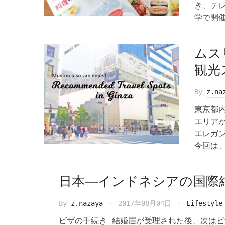
き、テ
学で開催
ムス
観光
By
z.na
東京都
エリア
エレガ
今回は、
日本―インドネシアの国際
By
z.nazaya
2017年08月04日
Lifestyle
ビザの手続き 結婚届が受理された後、次はビ