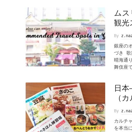
ムス
観光
By
z.na
銀座の
づき 
晴海通
舞伎座で
日本
（カ
By
z.na
カルチ
を本当