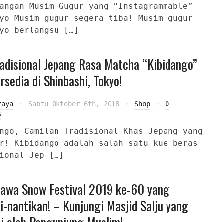
angan Musim Gugur yang “Instagrammable”
yo Musim gugur segera tiba! Musim gugur
yo berlangsu […]
adisional Jepang Rasa Matcha “Kibidango”
ersedia di Shinbashi, Tokyo!
zaya
Sabtu Oktober 6th, 2018
Shop
0
s
ngo, Camilan Tradisional Khas Jepang yang
r! Kibidango adalah salah satu kue beras
ional Jep […]
kawa Snow Festival 2019 ke-60 yang
i-nantikan! – Kunjungi Masjid Salju yang
i oleh Pengunjung Muslim!