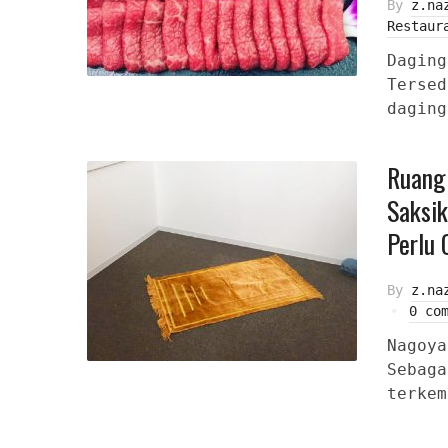
By
z.na
Restaur
Daging
Tersed
daging
Ruang 
Saksik
Perlu 
By
z.na
0 co
Nagoya
Sebaga
terkem