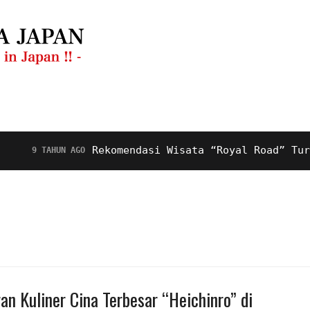
Restoran
Video
Tentang Kami
Rekomendasi Wisata “Royal Road” Turis Mus
 TAHUN AGO
an Kuliner Cina Terbesar “Heichinro” di