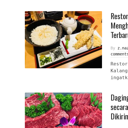
Restor
Mengh
Terbar
By
z.na
comment
Restor
Kalang
ingatk
Daging
secara
Dikir