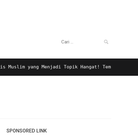
Cari
untuk:
lim yang Menjadi Topik Hangat! Temukan juga Suveni
SPONSORED LINK