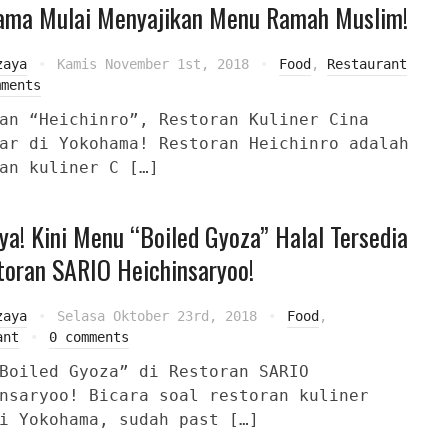
ama Mulai Menyajikan Menu Ramah Muslim!
zaya
Kamis November 1st, 2018
Food
,
Restaurant
mments
an “Heichinro”, Restoran Kuliner Cina
ar di Yokohama! Restoran Heichinro adalah
an kuliner C […]
ya! Kini Menu “Boiled Gyoza” Halal Tersedia
toran SARIO Heichinsaryoo!
zaya
Selasa Oktober 23rd, 2018
Food
,
ant
0 comments
Boiled Gyoza” di Restoran SARIO
nsaryoo! Bicara soal restoran kuliner
i Yokohama, sudah past […]