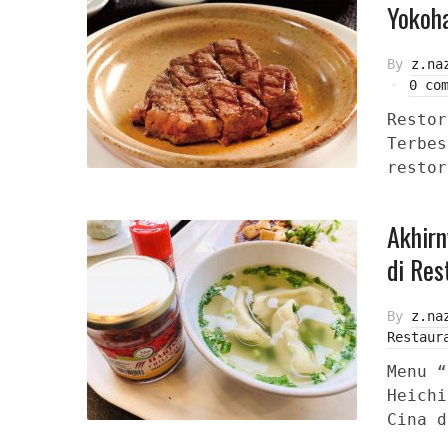
Yokoh
By
z.na
0 co
Restor
Terbes
restor
Akhirn
di Res
By
z.na
Restaur
Menu “
Heichi
Cina d