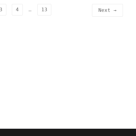
3
4
…
13
Next →