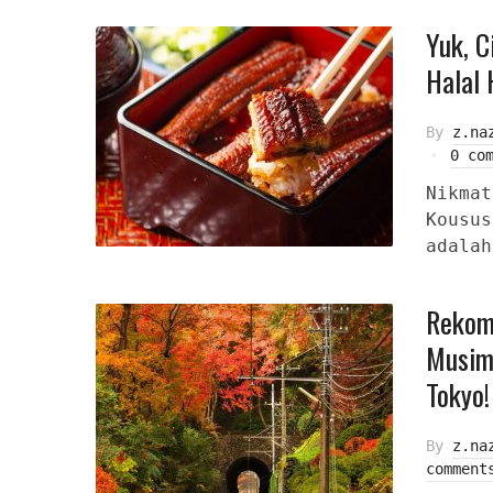
Yuk, C
Halal 
By
z.na
0 co
Nikmat
Kousus
adalah
Rekom
Musim
Tokyo!
By
z.na
comment