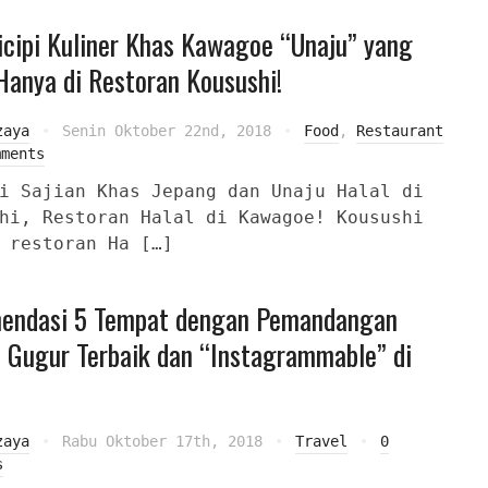
icipi Kuliner Khas Kawagoe “Unaju” yang
Hanya di Restoran Kousushi!
zaya
Senin Oktober 22nd, 2018
Food
,
Restaurant
mments
i Sajian Khas Jepang dan Unaju Halal di
hi, Restoran Halal di Kawagoe! Kousushi
 restoran Ha […]
endasi 5 Tempat dengan Pemandangan
 Gugur Terbaik dan “Instagrammable” di
zaya
Rabu Oktober 17th, 2018
Travel
0
s