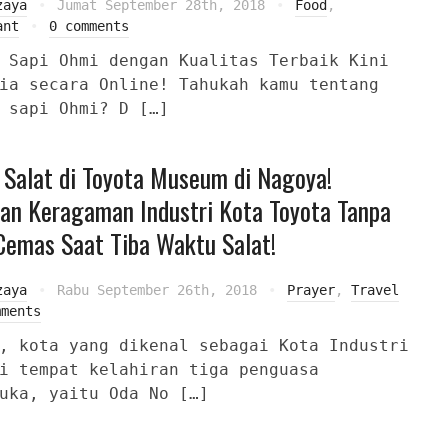
zaya
Jumat September 28th, 2018
Food
,
ant
0 comments
 Sapi Ohmi dengan Kualitas Terbaik Kini
ia secara Online! Tahukah kamu tentang
 sapi Ohmi? D […]
Salat di Toyota Museum di Nagoya!
an Keragaman Industri Kota Toyota Tanpa
Cemas Saat Tiba Waktu Salat!
zaya
Rabu September 26th, 2018
Prayer
,
Travel
mments
, kota yang dikenal sebagai Kota Industri
i tempat kelahiran tiga penguasa
uka, yaitu Oda No […]