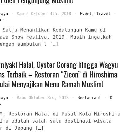
zaya
Kamis Oktober 4th, 2018
Event
,
Travel
nts
 Salju Menantikan Kedatangan Kamu di
awa Snow Festival 2019! Masih ingatkah
engan sambutan l […]
miyaki Halal, Oyster Goreng hingga Wagyu
as Terbaik – Restoran “Zicon” di Hiroshima
Mulai Menyajikan Menu Ramah Muslim!
zaya
Rabu Oktober 3rd, 2018
Restaurant
0
s
”, Restoran Halal di Pusat Kota Hiroshima
ima adalah salah satu destinasi wisata
r di Jepang […]