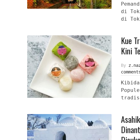
Pemand
di Tok
di Tok
Kue Tr
Kini T
By
z.na
comment
Kibida
Popule
tradis
Asahi
Dinant
Disuka