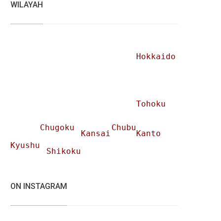
WILAYAH
Hokkaido
Tohoku
Chugoku
Chubu
Kansai
Kanto
Kyushu
Shikoku
ON INSTAGRAM