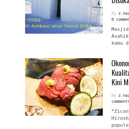
By
z.na
0 comme
Masjid
Asahik
kamu d
Okono
Kualit
Kini 
By
z.na
comment
“Zicon
Hirosh
popule