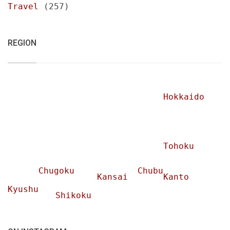
Travel
(257)
REGION
Hokkaido
Tohoku
Chugoku
Chubu
Kansai
Kanto
Kyushu
Shikoku